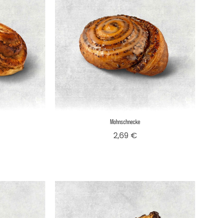
Mohnschnecke
is
Preis
2,69 €