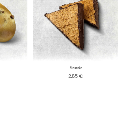
Nussecke
is
Preis
2,85 €