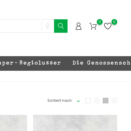
0
0
uper-Regioluzzer
Die Genossensc
Sortiert nach: