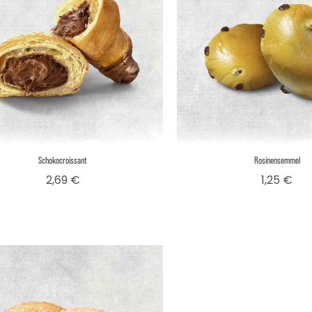
Schokocroissant
Rosinensemmel
Preis
Pre
2,69 €
1,25 €