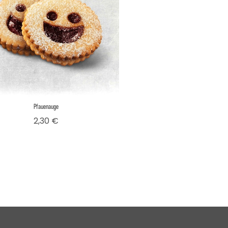
Pfauenauge
Preis
2,30 €