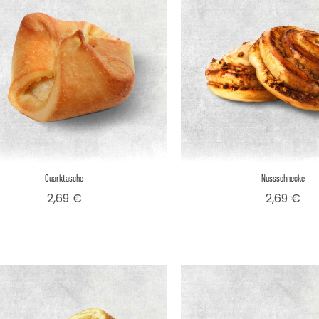
Quarktasche
Nussschnecke
Preis
Pre
2,69 €
2,69 €