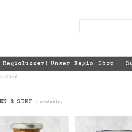
Regioluzzer! Unser Regio-Shop
S
en & Senf
EN & SENF
7 products.