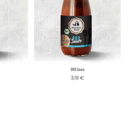
BBQ Sauce
is
Preis
3,19 €