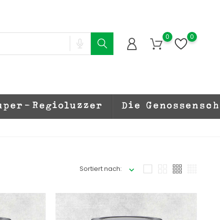
0
0
uper-Regioluzzer
Die Genossensc
Sortiert nach: