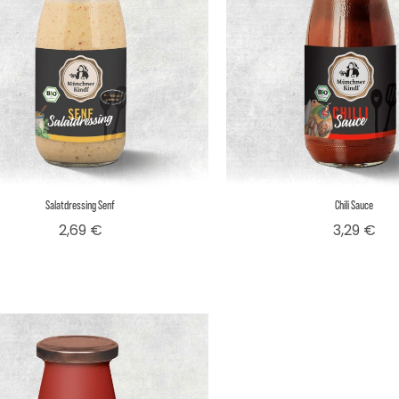
Salatdressing Senf
Chili Sauce
Preis
Pre
2,69 €
3,29 €