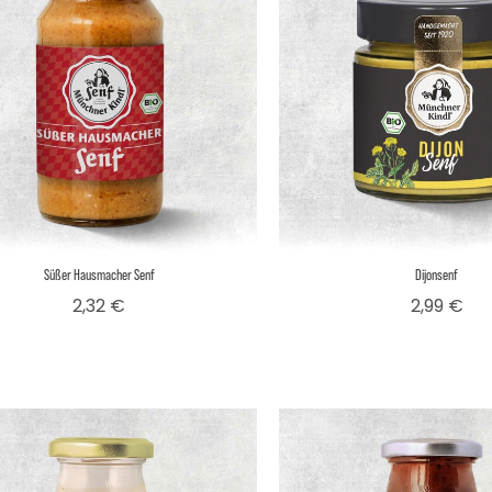
Süßer Hausmacher Senf
Dijonsenf
Preis
Pre
2,32 €
2,99 €