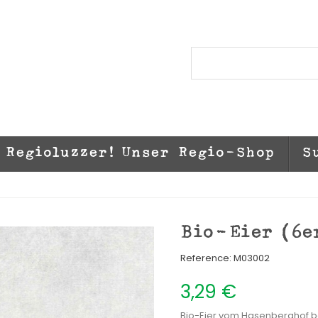
Regioluzzer! Unser Regio-Shop
S
Bio-Eier (6e
Reference:
M03002
3,29 €
Bio-Eier vom Hasenberghof be