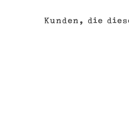
Sandbaden zur Verfügung – übrigens eine der Lieblingsbeschäf
Kunden, die dies
Schweinefilet
Preis
15,59 €