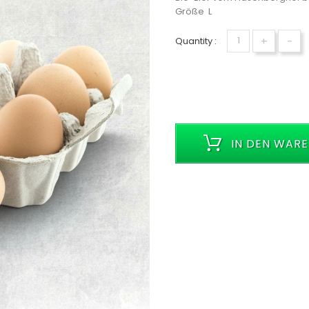
Größe L
+
-
Quantity :
IN DEN WAR