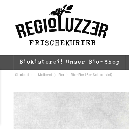
Biokisterei! Unser Bio-Shop
Startseite
Molkerei
Eier
Bio-Eier (6er Schachtel)