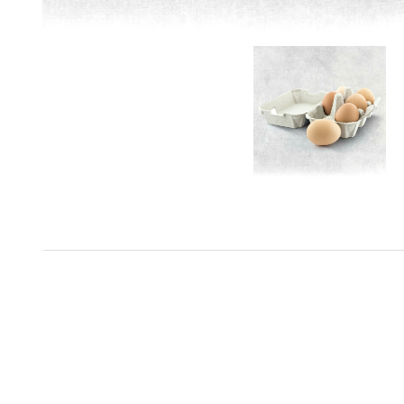
Am Fuße des Laugnatals in Schwaben bei Adelsried liegt zwi
Verbandrichtlinien für Stallgröße und Auslaufflächen weit hi