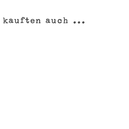
 Bio-Futter bauen Anna & Jörg auf ihren Feldern selber an.
 kauften auch ...