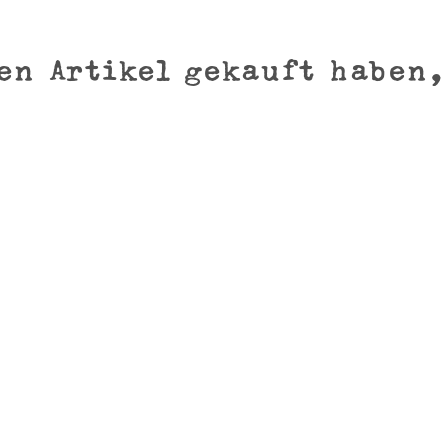
tigungen des Federviehs. Ihre Nester sind geschützt und das leckere
en Artikel gekauft haben,