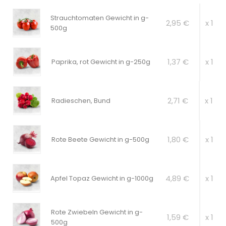
Strauchtomaten Gewicht in g-
2,95 €
x 1
500g
1,37 €
x 1
Paprika, rot Gewicht in g-250g
2,71 €
x 1
Radieschen, Bund
1,80 €
x 1
Rote Beete Gewicht in g-500g
4,89 €
x 1
Apfel Topaz Gewicht in g-1000g
Rote Zwiebeln Gewicht in g-
1,59 €
x 1
500g