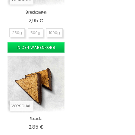
Strauchtomaten
Preis
2,95 €
250g
500g
1000g
IN DEN WARENKORB
VORSCHAU
Nussecke
Preis
2,85 €