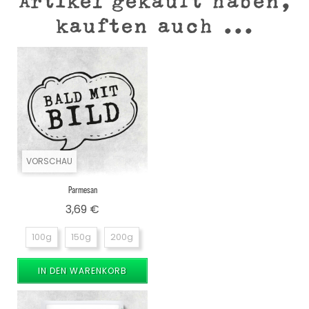
Artikel gekauft haben,
kauften auch ...
VORSCHAU
Parmesan
Preis
3,69 €
100g
150g
200g
IN DEN WARENKORB