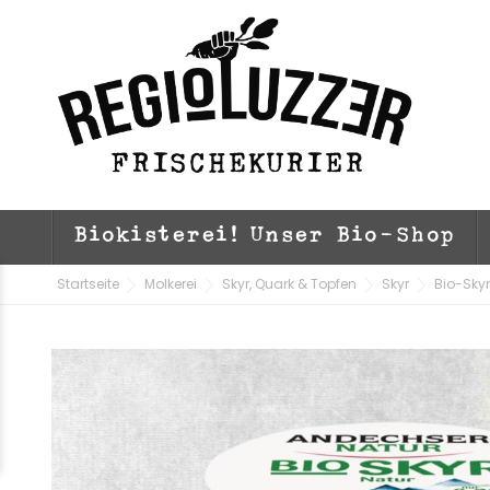
Biokisterei! Unser Bio-Shop
Startseite
Molkerei
Skyr, Quark & Topfen
Skyr
Bio-Skyr