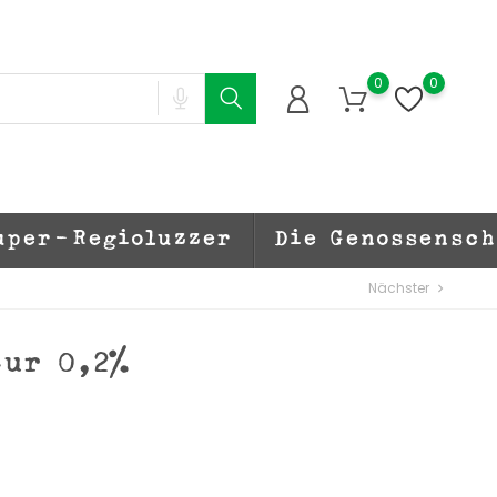
0
0
uper-Regioluzzer
Die Genossensc
Nächster
chevron_right
tur 0,2%