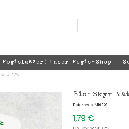
Regioluzzer! Unser Regio-Shop
S
 Natur 0,2%
Bio-Skyr Na
Reference:
M16001
1,79 €
Bio-Skyr Natur 0,2%