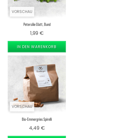
VORSCHAU
Petersilie Glatt, Bund
Preis
1,99 €
IN DEN WARENKORB
VORSCHAU
Bio-Emmergries Spirelli
Preis
4,49 €