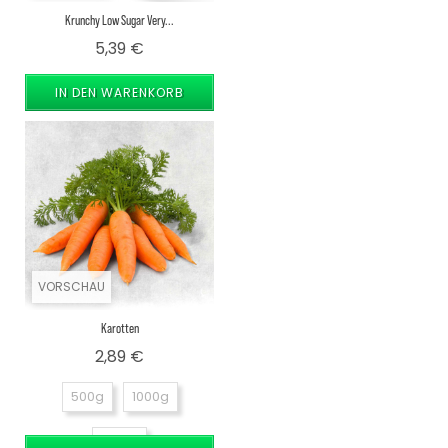
Krunchy Low Sugar Very...
Preis
5,39 €
IN DEN WARENKORB
VORSCHAU
Karotten
Preis
2,89 €
500g
1000g
1500g