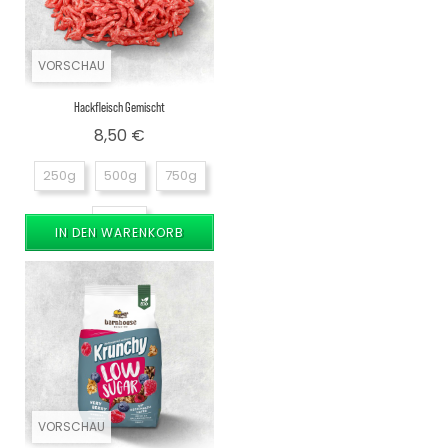
VORSCHAU
Hackfleisch Gemischt
Preis
8,50 €
250g
500g
750g
1000g
IN DEN WARENKORB
VORSCHAU